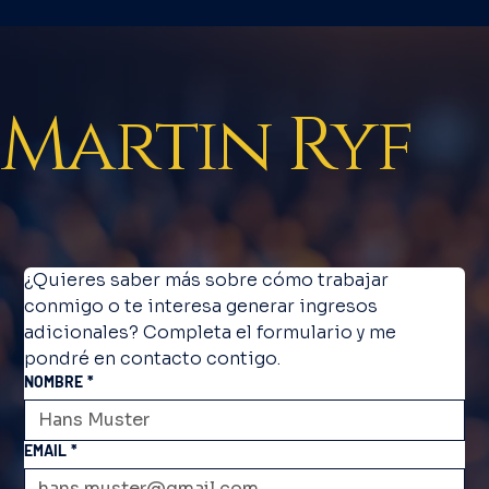
Martin Ryf
¿Quieres saber más sobre cómo trabajar 
conmigo o te interesa generar ingresos 
adicionales? Completa el formulario y me 
pondré en contacto contigo.
NOMBRE
*
EMAIL
*