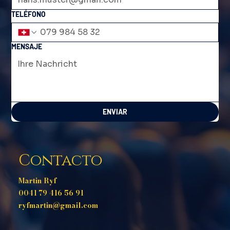
TELÉFONO
MENSAJE
ENVIAR
Contacto
Martin Ryf
0041 79 416 56 91
ryfmartin@gmail.com